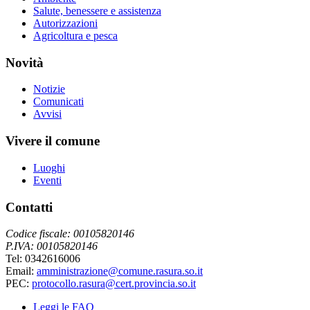
Salute, benessere e assistenza
Autorizzazioni
Agricoltura e pesca
Novità
Notizie
Comunicati
Avvisi
Vivere il comune
Luoghi
Eventi
Contatti
Codice fiscale: 00105820146
P.IVA: 00105820146
Tel: 0342616006
Email:
amministrazione@comune.rasura.so.it
PEC:
protocollo.rasura@cert.provincia.so.it
Leggi le FAQ