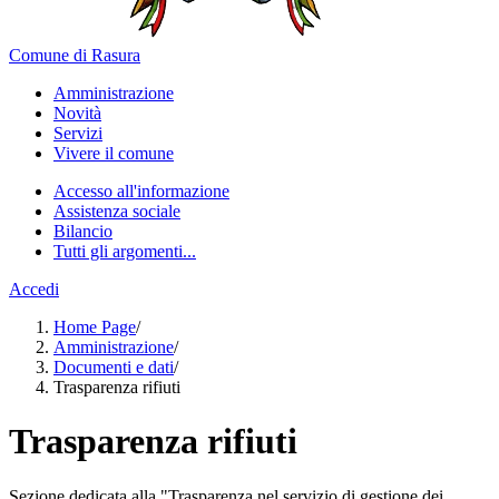
Comune di Rasura
Amministrazione
Novità
Servizi
Vivere il comune
Accesso all'informazione
Assistenza sociale
Bilancio
Tutti gli argomenti...
Accedi
Home Page
/
Amministrazione
/
Documenti e dati
/
Trasparenza rifiuti
Trasparenza rifiuti
Sezione dedicata alla "Trasparenza nel servizio di gestione dei