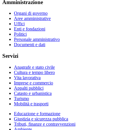
Amministrazione
Organi di governo
Aree amministrative
Uffici
Enti e fondazioni
Politici
Personale amministrativo
Documenti e dati
Servizi
Anagrafe e stato civile
Cultura e tempo libero
Vita lavorativa
Imprese e commercio
Appalti pubblici
Catasto e urbanistica
Turismo
Mobilità e trasporti
Educazione e formazione
Giustizia e sicurezza pubblica
Tributi, finanze e contravvenzioni
Ambiente