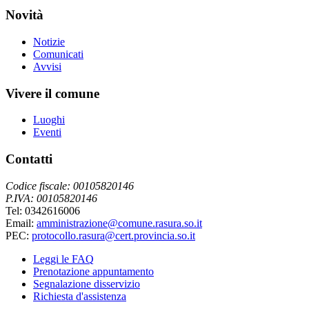
Novità
Notizie
Comunicati
Avvisi
Vivere il comune
Luoghi
Eventi
Contatti
Codice fiscale: 00105820146
P.IVA: 00105820146
Tel: 0342616006
Email:
amministrazione@comune.rasura.so.it
PEC:
protocollo.rasura@cert.provincia.so.it
Leggi le FAQ
Prenotazione appuntamento
Segnalazione disservizio
Richiesta d'assistenza