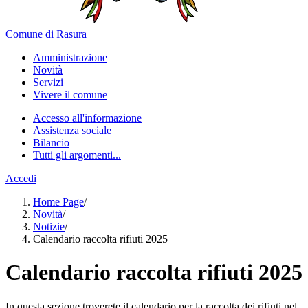
Comune di Rasura
Amministrazione
Novità
Servizi
Vivere il comune
Accesso all'informazione
Assistenza sociale
Bilancio
Tutti gli argomenti...
Accedi
Home Page
/
Novità
/
Notizie
/
Calendario raccolta rifiuti 2025
Calendario raccolta rifiuti 2025
In questa sezione troverete il calendario per la raccolta dei rifiuti nel