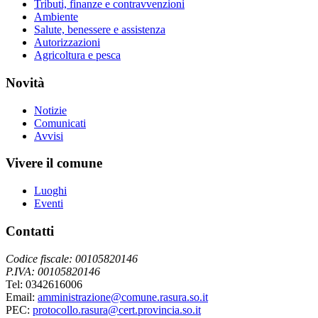
Tributi, finanze e contravvenzioni
Ambiente
Salute, benessere e assistenza
Autorizzazioni
Agricoltura e pesca
Novità
Notizie
Comunicati
Avvisi
Vivere il comune
Luoghi
Eventi
Contatti
Codice fiscale: 00105820146
P.IVA: 00105820146
Tel: 0342616006
Email:
amministrazione@comune.rasura.so.it
PEC:
protocollo.rasura@cert.provincia.so.it